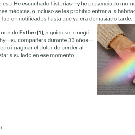
s de eso. He escuchado historias—y he presenciado mo
es médicas, o incluso se les prohibio entrar a la habit
 fueron notificados hasta que ya era demasiado tarde.
toria de
Esther(1)
, a quien se le negó
Cathy—su compañera durante 33 años—
uedo imaginar el dolor de perder al
estar a su lado en ese momento
.
o