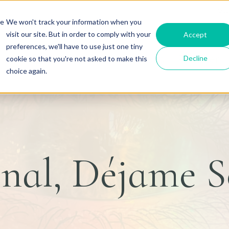
St
re
We won't track your information when you
visit our site. But in order to comply with your
Accept
preferences, we'll have to use just one tiny
Decline
cookie so that you're not asked to make this
About
Courses
Register
choice again.
inal, Déjame S