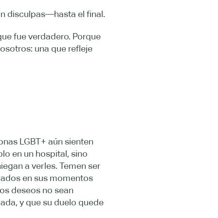
in disculpas—hasta el final.
rque fue verdadero. Porque
sotros: una que refleje
sonas LGBT+ aún sienten
lo en un hospital, sino
niegan a verles. Temen ser
orados en sus momentos
mos deseos no sean
rada, y que su duelo quede