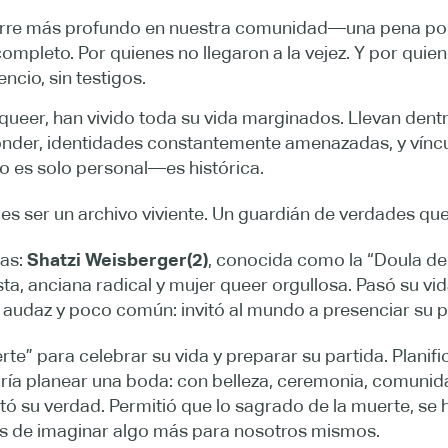
orre más profundo en nuestra comunidad—una pena por 
ompleto. Por quienes no llegaron a la vejez. Y por quiene
ncio, sin testigos.
er, han vivido toda su vida marginados. Llevan dentro 
nder, identidades constantemente amenazadas, y víncu
o es solo personal—es histórica.
s ser un archivo viviente. Un guardián de verdades que
las:
Shatzi Weisberger(2)
, conocida como la “Doula de 
sta, anciana radical y mujer queer orgullosa. Pasó su vida
o audaz y poco común: invitó al mundo a presenciar su 
te” para celebrar su vida y preparar su partida. Planif
ría planear una boda: con belleza, ceremonia, comunid
u verdad. Permitió que lo sagrado de la muerte, se hici
s de imaginar algo más para nosotros mismos.